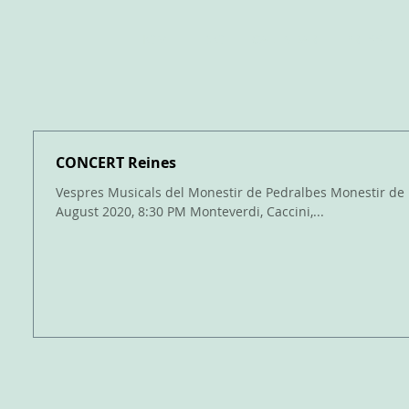
HOME
BIO
CALENDAR
PRESS
CONCERT Reines
ada
Vespres Musicals del Monestir de Pedralbes Monestir de Pe
rada
August 2020, 8:30 PM Monteverdi, Caccini,...
adas
rada
as
radas