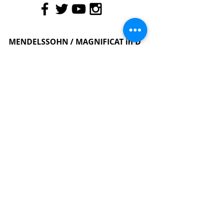
MENDELSSOHN / MAGNIFICAT in D
12/6/2022 17h Temple de Rolle, Switzerland ​
Ensemble Vocal et Instrumental de Rolle
Cristina Segura, alto
MENDELSSOHN / MAGNIFICAT in D
11/6/2022 20h Temple de Rolle, Switzerland ​
Ensemble Vocal et Instrumental de Rolle
Cristina Segura, alto
MENDELSSOHN / MAGNIFICAT in D