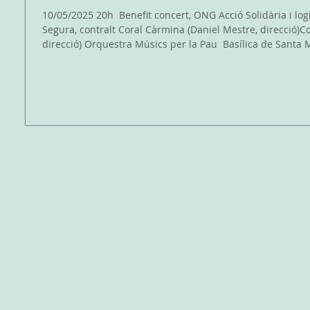
10/05/2025 20h ​ Benefit concert, ONG Acció Solidària i logística Ulrike Haller, sopranoCristina
Segura, contralt Coral Càrmina (Daniel Mestre, direcció)Coral Sant Jordi (Oriol Castanyer,
direcció) Orquestra Músics per la Pau ​ Basílica de Santa 
s
a
s
a
a
rada
as
ada