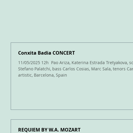
HOME
BIO
CALENDAR
PRESS
Conxita Badia CONCERT
ada
11/05/2025 12h ​ Pao Ariza, Katerina Estrada Tretyakova, sopranosCristina Segura, mezzo
rada
Stefano Palatchi, bass Carlos Cosias, Marc Sala, tenors Carolina Estr
artistic, Barcelona, Spain
adas
rada
as
radas
REQUIEM BY W.A. MOZART