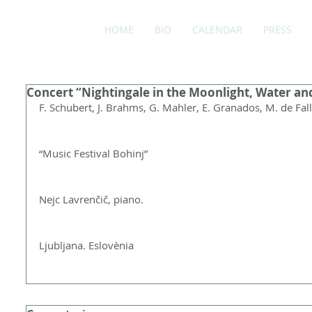
HOME
BIO
CALENDAR
PRESS
Concert “Nightingale in the Moonlight, Water an
F. Schubert, J. Brahms, G. Mahler, E. Granados, M. de Fall
ada
rada
“Music Festival Bohinj”
Nejc Lavrenčič, piano.
adas
rada
Ljubljana. Eslovènia
as
radas