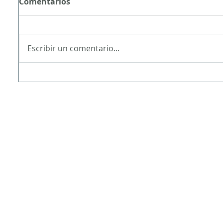
Comentarios
s
Escribir un comentario...
a
s
a
a
rada
as
ada
radas