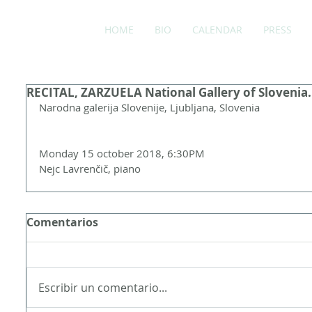
HOME
BIO
CALENDAR
PRESS
RECITAL, ZARZUELA National Gallery of Slovenia.
Narodna galerija Slovenije, Ljubljana, Slovenia
ada
rada
Monday 15 october 2018, 6:30PM
Nejc Lavrenčič, piano
adas
rada
Comentarios
as
radas
Escribir un comentario...