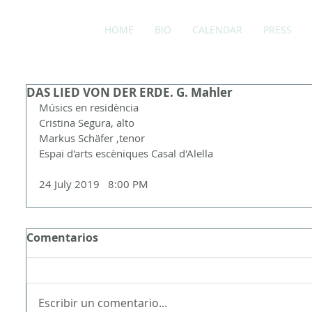
HOME
BIO
CALENDAR
PRESS
DAS LIED VON DER ERDE. G. Mahler
Músics en residència
Cristina Segura, alto
ada
Markus Schäfer ,tenor
rada
Espai d'arts escèniques Casal d'Alella
24 July 2019   8:00 PM
adas
rada
Comentarios
as
radas
Escribir un comentario...