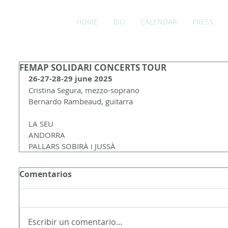
HOME
BIO
CALENDAR
PRESS
FEMAP SOLIDARI CONCERTS TOUR
26-27-28-29 june 2025  
Cristina Segura, mezzo-soprano
ada
Bernardo Rambeaud, guitarra
rada
LA SEU
ANDORRA
PALLARS SOBIRÀ i JUSSÀ
adas
rada
Comentarios
as
radas
Escribir un comentario...